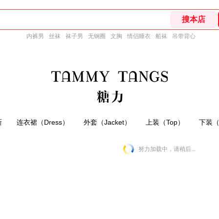
内裤男
丝袜
袜子男
无钢圈
文胸
情侣睡衣
船袜
吊带背心
新
连衣裙（Dress）
外套（Jacket）
上装（Top）
下装（B
努力加载中，请稍后...