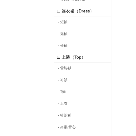
连衣裙（Dress）
短袖
无袖
长袖
上装（Top）
雪纺衫
衬衫
T恤
卫衣
针织衫
吊带/背心