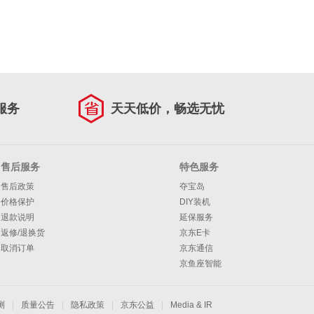
服务
天天低价，畅选无忧
售后服务
特色服务
售后政策
夺宝岛
价格保护
DIY装机
退款说明
延保服务
返修/退换货
京东E卡
取消订单
京东通信
京鱼座智能
测
|
质量公告
|
隐私政策
|
京东公益
|
Media & IR