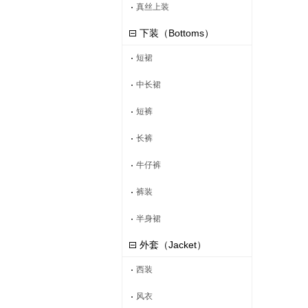
真丝上装
下装（Bottoms）
短裙
中长裙
短裤
长裤
牛仔裤
裤装
半身裙
外套（Jacket）
西装
风衣