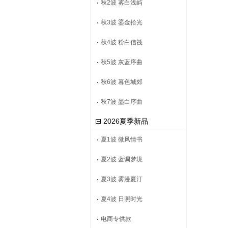
秋2波 雾白浅屿
秋3波 鎏金拾光
秋4波 粉白信筏
秋5波 灰蓝序曲
秋6波 暮色城郊
秋7波 墨白序曲
2026夏季新品
夏1波 微风情书
夏2波 蓝调梦境
夏3波 雾漫夏汀
夏4波 日照时光
电商专供款