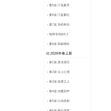
夏5波 汀花夏序
夏6波 汀蓝夏纪
夏7波 岛屿来信
电商专供款6.2
夏8波 风叙晴屿
2026年春上新
春1波-柔光假日
春2波-云上心境
春3波-蓝雾之上
春4波-光暖回声
春5波-心动坐标
春6波-春日序章