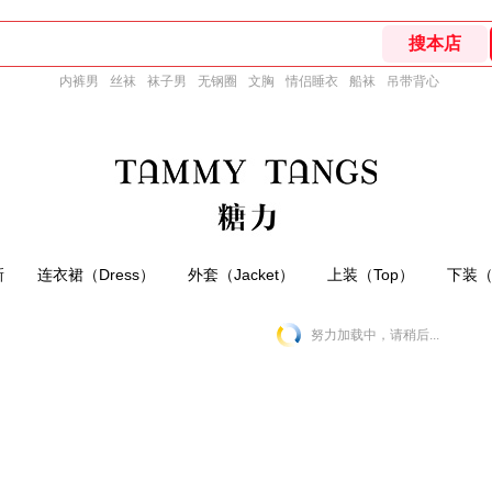
内裤男
丝袜
袜子男
无钢圈
文胸
情侣睡衣
船袜
吊带背心
新
连衣裙（Dress）
外套（Jacket）
上装（Top）
下装（B
努力加载中，请稍后...