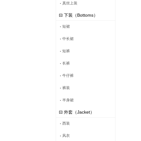
真丝上装
下装（Bottoms）
短裙
中长裙
短裤
长裤
牛仔裤
裤装
半身裙
外套（Jacket）
西装
风衣