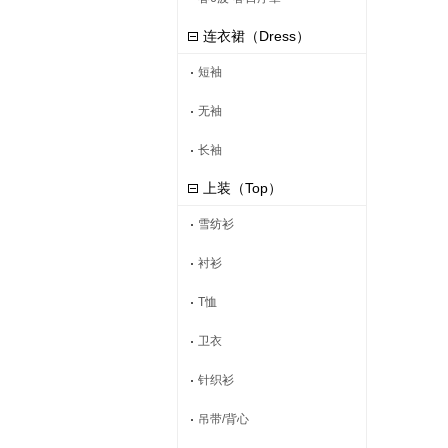
连衣裙（Dress）
短袖
无袖
长袖
上装（Top）
雪纺衫
衬衫
T恤
卫衣
针织衫
吊带/背心