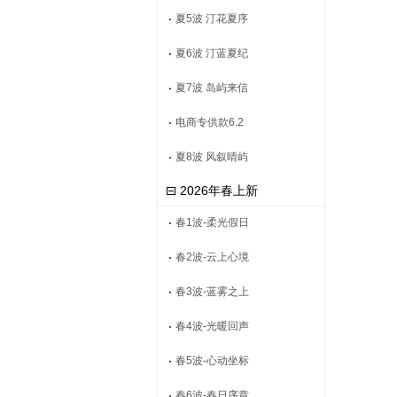
夏5波 汀花夏序
夏6波 汀蓝夏纪
夏7波 岛屿来信
电商专供款6.2
夏8波 风叙晴屿
2026年春上新
春1波-柔光假日
春2波-云上心境
春3波-蓝雾之上
春4波-光暖回声
春5波-心动坐标
春6波-春日序章