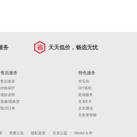
服务
天天低价，畅选无忧
售后服务
特色服务
售后政策
夺宝岛
价格保护
DIY装机
退款说明
延保服务
返修/退换货
京东E卡
取消订单
京东通信
京鱼座智能
测
|
质量公告
|
隐私政策
|
京东公益
|
Media & IR