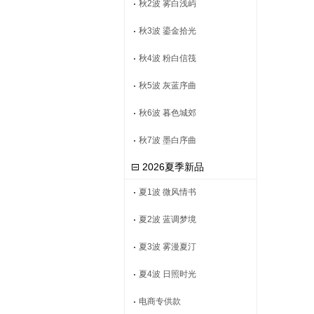
秋2波 雾白浅屿
秋3波 鎏金拾光
秋4波 粉白信筏
秋5波 灰蓝序曲
秋6波 暮色城郊
秋7波 墨白序曲
2026夏季新品
夏1波 微风情书
夏2波 蓝调梦境
夏3波 雾漫夏汀
夏4波 日照时光
电商专供款